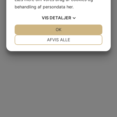
behandling af persondata
her
.
VIS
DETALJER
JA
NEJ
OK
JA
NEJ
NØDVENDIGE
PRÆFERENCER
AFVIS ALLE
JA
NEJ
JA
NEJ
MARKETING
STATISTIK