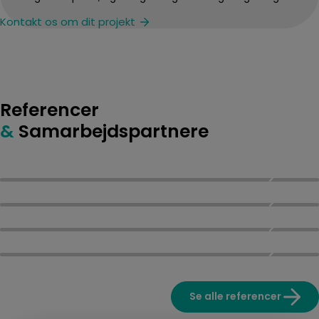
Kontakt os om dit projekt
Referencer
&
Samarbejdspartnere
Børnehaver og institutioner
Læsejl til tagterrasser og rooftop
Læsejl til husbåde
Vor Frue Kloster
Se alle referencer