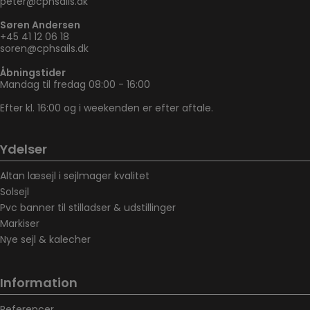
peter@cphsails.dk
Søren Andersen
+45 41 12 06 18
soren@cphsails.dk
Åbningstider
Mandag til fredag 08:00 - 16:00
Efter kl. 16:00 og i weekenden er efter aftale.
Ydelser
Altan læsejl i sejlmager kvalitet
Solsejl
Pvc banner til stilladser & udstillinger
Markiser
Nye sejl & kalecher
Information
Referencer