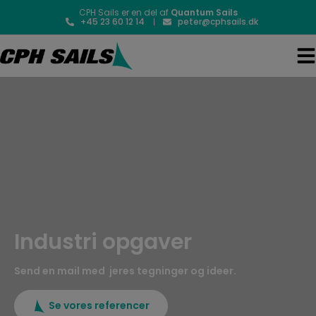
Hop
CPH Sails er en del af
Quantum Sails
til
+45 23 60 12 14
peter@cphsails.dk
indholdet
Industri opgaver
Send en mail med jeres tegninger og ideer.
Se vores referencer