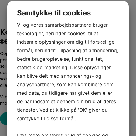
Samtykke til cookies
Vi og vores samarbejdspartnere bruger
Kom og besøg
teknologier, herunder cookies, til at
sejlmageren i København
indsamle oplysninger om dig til forskellige
formål, herunder: Tilpasning af annoncering,
Copenhagen Sails ligger i København med gode
bedre brugeroplevelse, funktionalitet,
parkeringsmuligheder og tæt på motorvejen. Hos vores
sejlmager loft kan du få et indblik i vores arbejde med
statistik og marketing. Disse oplysninger
design af nye sejl og sejl reparationer, vores altan læsejl,
kan blive delt med annoncerings- og
solsejl, markiser, arkitekt opgaver, kite reparationer,– og
analysepartnere, som kan kombinere dem
alle de andre projekter, vi går er involverede i.
med data, du tidligere har givet dem eller
Vi byder alle velkommen til at komme forbi for at se og
de har indsamlet gennem din brug af deres
mærke de kvalitetsprodukter, vi benytter os af.
tjenester. Ved at klikke på 'OK' giver du
Se vores udvalg
samtykke til disse formål.
Læs mere om vores brug af cookies og