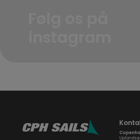
Følg os på
instagram
Konta
Copenha
Uplandsg