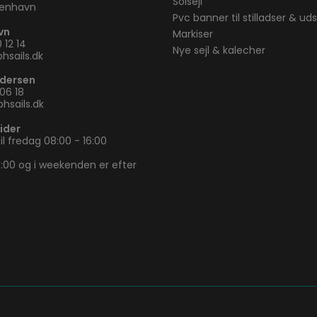
Solsejl
benhavn
Pvc banner til stilladser & udst
vn
Markiser
 12 14
Nye sejl & kalecher
hsails.dk
ndersen
 06 18
hsails.dk
ider
l fredag 08:00 - 16:00
 16:00 og i weekenden er efter