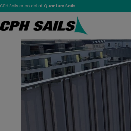
Hop
CPH Sails er en del af
Quantum Sails
til
indholdet