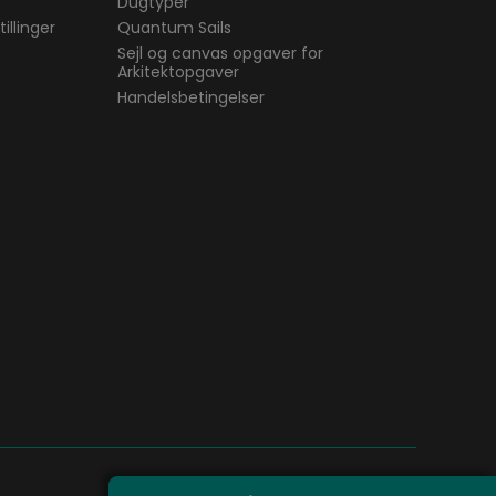
Dugtyper
illinger
Quantum Sails
Sejl og canvas opgaver for
Arkitektopgaver
Handelsbetingelser