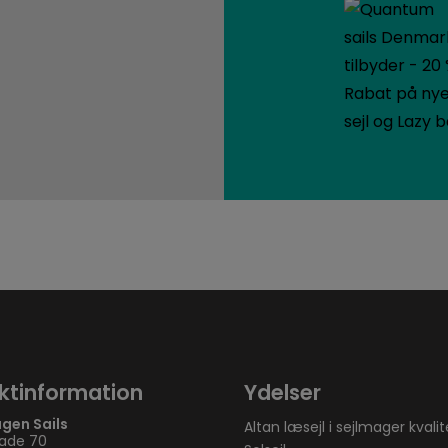
ktinformation
Ydelser
gen Sails
Altan læsejl i sejlmager kvalit
ade 70