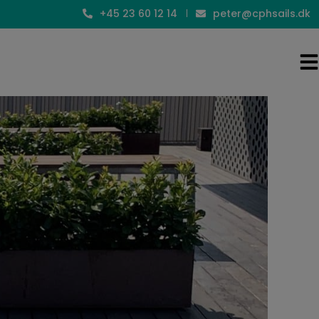
+45 23 60 12 14
peter@cphsails.dk