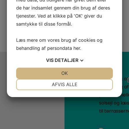
de har indsamlet gennem din brug af deres
tjenester. Ved at klikke på 'OK' giver du
tion
samtykke til disse formål.
Læs mere om vores brug af cookies og
behandling af persondata
her
.
VIS
DETALJER
JA
NEJ
OK
JA
NEJ
NØDVENDIGE
PRÆFERENCER
AFVIS ALLE
JA
NEJ
JA
NEJ
MARKETING
STATISTIK