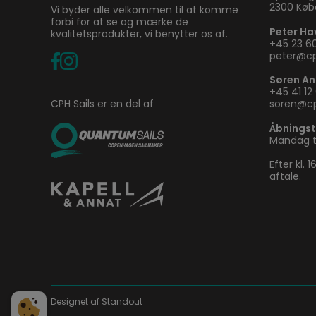
2300 Kø
Vi byder alle velkommen til at komme
forbi for at se og mærke de
Peter Ha
kvalitetsprodukter, vi benytter os af.
+45 23 60
peter@cp
Søren A
+45 41 12
CPH Sails er en del af
soren@cp
Åbningst
Mandag ti
Efter kl.
aftale.
Designet af
Standout