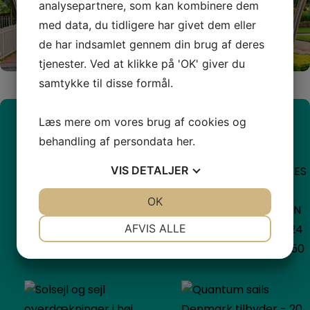
analysepartnere, som kan kombinere dem
Følg os på instagram
med data, du tidligere har givet dem eller
de har indsamlet gennem din brug af deres
tjenester. Ved at klikke på 'OK' giver du
samtykke til disse formål.
Læs mere om vores brug af cookies og
behandling af persondata
her
.
VIS
DETALJER
JA
NEJ
OK
JA
NEJ
NØDVENDIGE
PRÆFERENCER
AFVIS ALLE
JA
NEJ
JA
NEJ
MARKETING
STATISTIK