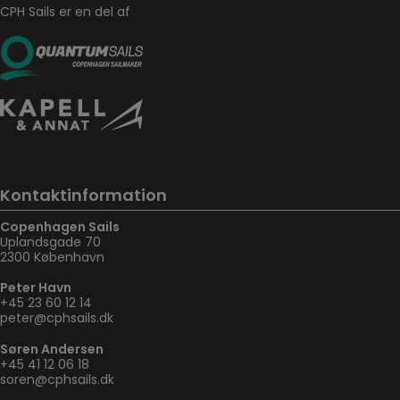
CPH Sails er en del af
Kontaktinformation
Copenhagen Sails
Uplandsgade 70
2300 København
Peter Havn
+45 23 60 12 14
peter@cphsails.dk
Søren Andersen
+45 41 12 06 18
soren@cphsails.dk